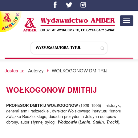
Toggl
navig
Jesteś tu:
Autorzy
WOŁKOGONOW DMITRIJ
WOŁKOGONOW DMITRIJ
PROFESOR DMITRIJ WOŁKOGONOW
(1928–1995) – historyk,
generał armii radzieckiej, dyrektor Wojskowego Instytutu Historii
Związku Radzieckiego, doradca prezydenta Jelcyna do spraw
obrony, autor słynnej trylogii
Wodzowie
(
Lenin
,
Stalin
,
Trocki
).