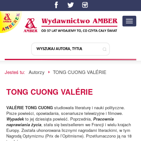
Toggl
navig
Jesteś tu:
Autorzy
TONG CUONG VALÉRIE
TONG CUONG VALÉRIE
VALÉRIE TONG CUONG
studiowała literaturę i nauki polityczne.
Pisze powieści, opowiadania, scenariusze telewizyjne i filmowe.
Wypadek
to jej dziesiąta powieść. Poprzednia,
Pracownia
naprawiania życia
, stała się bestsellerem we Francji i wielu krajach
Europy. Została uhonorowana licznymi nagrodami literackimi, w tym
Nagrodą Optymizmu (Prix de l’Opitmisme). Przetłumaczono ją na 18